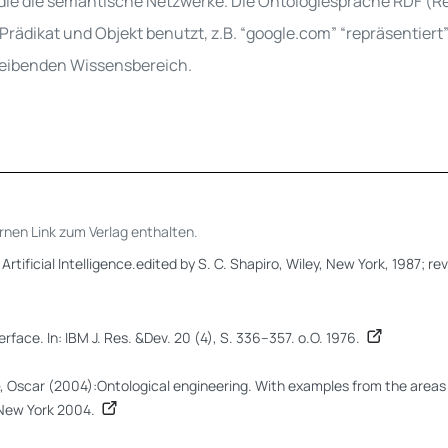
 die die semantische Netzwerke. Die Ontologiesprache RDF (
rädikat und Objekt benutzt, z.B. “
google.com
” “repräsentiert”
reibenden Wissensbereich
.
rnen Link zum Verlag enthalten.
rtificial Intelligence.edited by S. C. Shapiro, Wiley, New York, 1987; re
rface. In: IBM J. Res. &Dev. 20 (4), S. 336–357. o.O. 1976.
, Oscar (2004):Ontological engineering. With examples from the area
New York 2004.