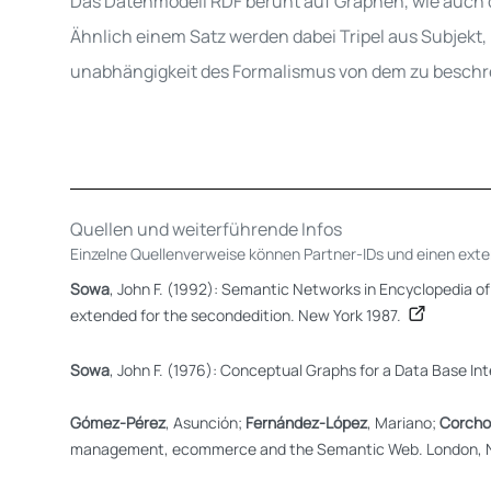
Das Datenmodell RDF beruht auf
Graphen
, wie auch
Ähnlich einem Satz werden dabei Tripel aus Subjekt, P
unabhängigkeit des Formalismus von dem zu besch
Quellen und weiterführende Infos
Einzelne Quellenverweise können Partner-IDs und einen exte
Sowa
, John F. (1992): Semantic Networks in Encyclopedia of A
extended for the secondedition. New York 1987.
Sowa
, John F. (1976): Conceptual Graphs for a Data Base Inte
Gómez-Pérez
, Asunción;
Fernández-López
, Mariano;
Corcho
management, ecommerce and the Semantic Web. London, 