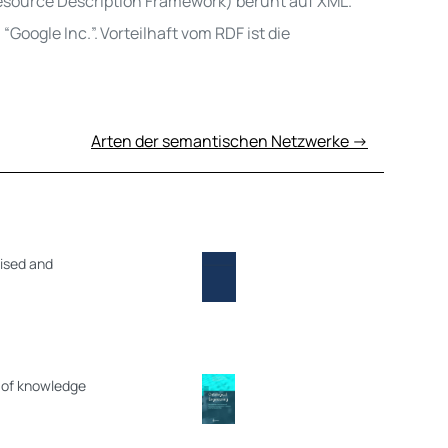
Resource Description Framework) beruht auf XML
.
 “
Google Inc.
”.
Vorteilhaft vom RDF ist die
Arten der semantischen Netzwerke →
vised and
s of knowledge