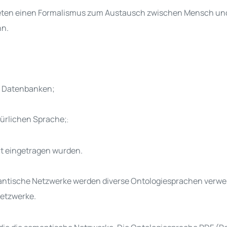
bieten einen Formalismus zum Austausch zwischen Mensch und
nn
.
le Datenbanken;
türlichen Sprache;
;
izit eingetragen wurden.
antische Netzwerke werden diverse Ontologiesprachen verwend
etzwerke
.