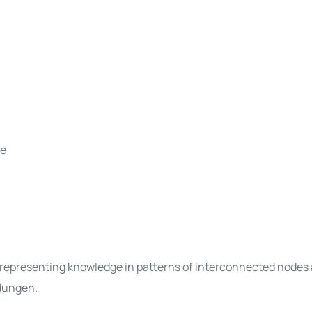
le
 representing knowledge in patterns of interconnected nodes 
dungen.