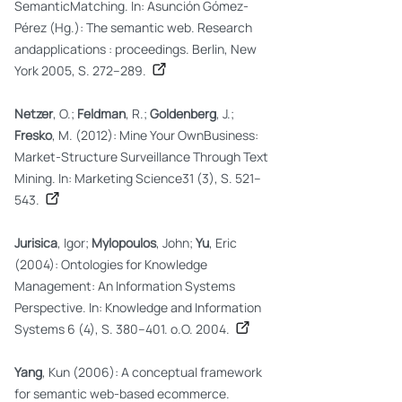
SemanticMatching. In: Asunción Gómez-
Pérez (Hg.): The semantic web. Research
andapplications : proceedings. Berlin, New
York 2005, S. 272–289.
Netzer
, O.;
Feldman
, R.;
Goldenberg
, J.;
Fresko
, M. (2012): Mine Your OwnBusiness:
Market-Structure Surveillance Through Text
Mining. In: Marketing Science31 (3), S. 521–
543.
Jurisica
, Igor;
Mylopoulos
, John;
Yu
, Eric
(2004): Ontologies for Knowledge
Management: An Information Systems
Perspective. In: Knowledge and Information
Systems 6 (4), S. 380–401. o.O. 2004.
Yang
, Kun (2006): A conceptual framework
for semantic web-based ecommerce.