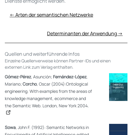
Dienste ermöglicht
werden
.
← Arten der semantischen Netzwerke
Determinanten der Anwendung →
Quellen und weiterführende Infos
Einzelne Quellenverweise können Partner-IDs und einen
externen Link zum Verlag enthalten.
Gómez-Pérez
, Asunción;
Fernández-López
,
Mariano;
Corcho
, Oscar (2004):Ontological
engineering. With examples from the areas of
knowledge management, ecommerce and
the Semantic Web. London, New York 2004.
Sowa
, John F. (1992): Semantic Networks in
Encyclopedia of Artificial Intelligence.edited