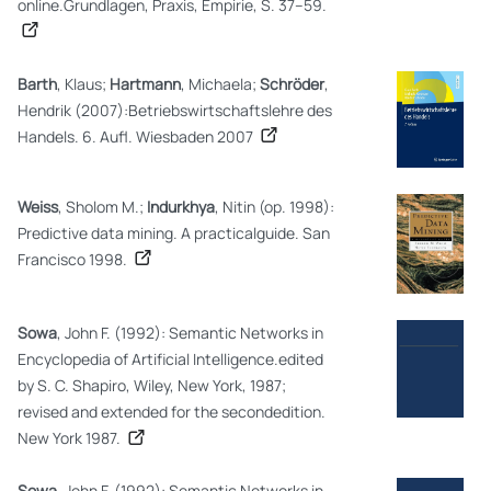
online.Grundlagen, Praxis, Empirie, S. 37–59.
Barth
, Klaus;
Hartmann
, Michaela;
Schröder
,
Hendrik (2007):Betriebswirtschaftslehre des
Handels. 6. Aufl. Wiesbaden 2007
Weiss
, Sholom M.;
Indurkhya
, Nitin (op. 1998):
Predictive data mining. A practicalguide. San
Francisco 1998.
Sowa
, John F. (1992): Semantic Networks in
Encyclopedia of Artificial Intelligence.edited
by S. C. Shapiro, Wiley, New York, 1987;
revised and extended for the secondedition.
New York 1987.
Sowa
, John F. (1992): Semantic Networks in